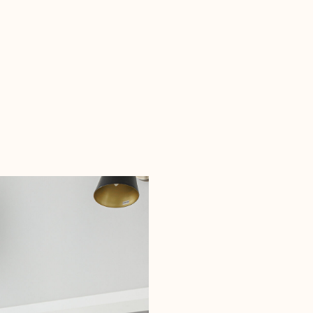
Квартира расположе
острове – в самом се
Невы и Эрмитажа мо
рядом метро, магази
особенно привлекате
значит, что ремонт 
высокую нагрузку и 
ожиданиям арендато