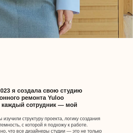
дала свою студию
онта Yuloo
сотрудник — мой
ктуру проекта, логику создания
торой я подхожу к работе.
зайнеры студии — это не только
 владельцы инвест-
емой недвижимости, как
апитала, и эти знания,
утем, великолепно дополняют
ерами инвестиционных