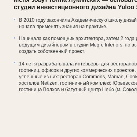
В 2010 году закончила Академическую школу дизайна и ср
начала применять знания на практике.
Начинала как помощник архитектора, затем 2 года работа
ведущим дизайнером в студии Megre Interiors, но всегда хо
создать собственный проект.
14 лет я разрабатывала интерьеры для ресторанов, баров
гостиниц, офисов и других коммерческих проектов. Наибо
успешные из них: ресторан Commons, Maman, Cookers, се
хостелов Netizen, гостиничный комплекс Юрьевское подво
гостиница Волхов и батутный центр Небо (м. Сокол).