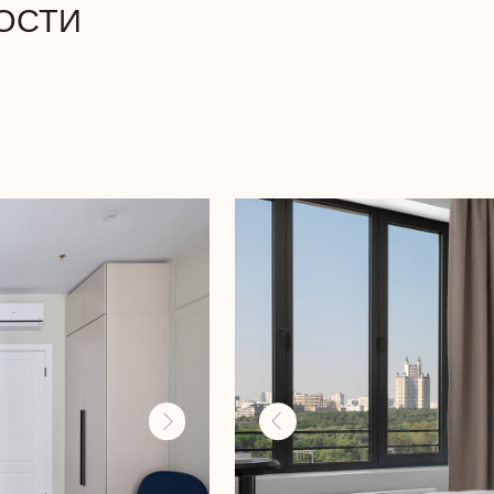
Айвар Мухтаров
Архитектор-практик
Проект с бетона квартиры бизнес плюс сег