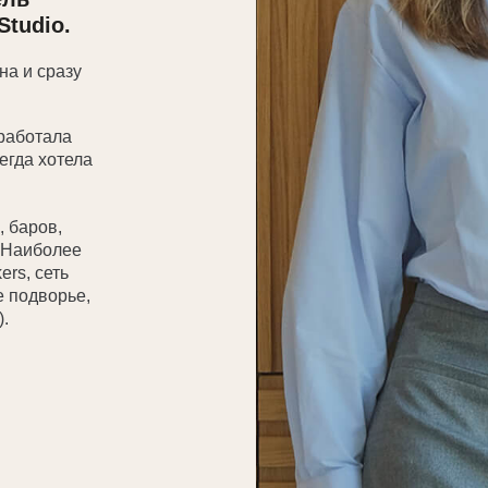
азу
ла
тела
,
лее
ть
рье,