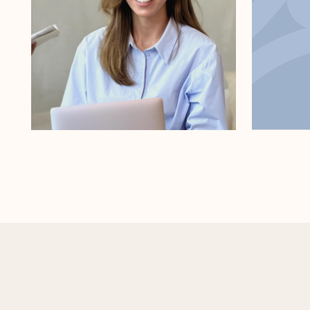
Мы стремим
усиливал
инвестицион