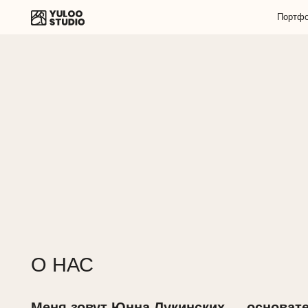
Портфолио ▾
О НАС
Меня зовут Юнна Лукинских — основатель
студии инвестиционного дизайна Yuloo Studi