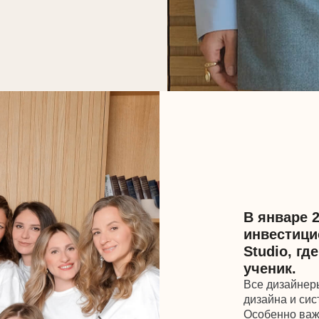
В январе 2023 я соз
инвестиционного рем
Studio, где каждый 
ученик.
Все дизайнеры изучили стру
дизайна и системность, с ко
Особенно важно, что все ди
опытные специалисты, но и
недвижимости.
Мы глубоко интересуемся т
инструмента приумножения к
полученные практическим п
процесс работы над интерь
объектов.