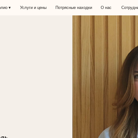
Услуги и цены
Потрясные находки
О нас
Сотрудничество
o.