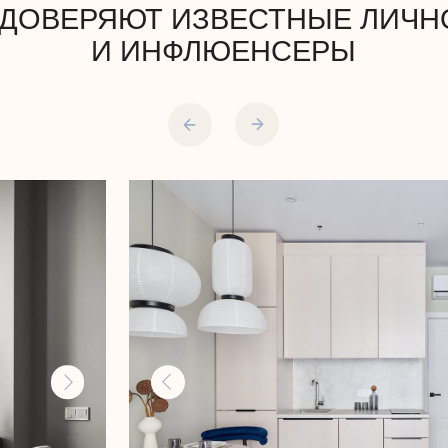
Оксана Сайгылы
Владелец агентства инвест недвижимости
Делили апартаменты на две студии и полный
ремонт с бетона под посуточную аренду.