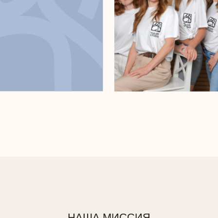
НАША МИССИЯ
ся к тому, чтобы наши клиенты, партнеры и сотрудники
и свой потенциал. Для этого мы разработали систему
ного дизайна, которая создает win-win ситуацию, где все
участники получают выгоду.
Бесплатная консультация