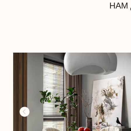
Ольга Гогаладзе
Проекты двух квартир
Завершали работы, декорировали, стилизовали
и проводили фотосъемку.