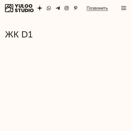
Позвонить
ЖК D1