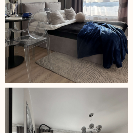
Сделали подвесную инсталляцию
вместо классического унитаза от
застройщика. Вместо щитка над ним
установили вместительный
шкафчик. Также, конечно, установили
душевой уголок вместо шторки в ванной.