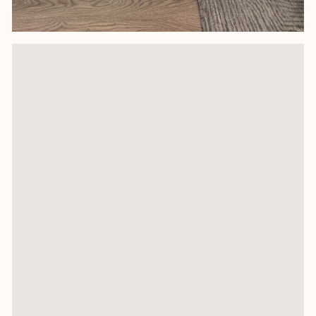
Этот проект строится на сильной и яркой
концепции: сочетание прозрачного,
металлического и синего. При этом все
яркие детали легко убрать. Подобный
концепт позволит заказчице легко сдать
квартиру в посуточную и долгосрочную
аренду.