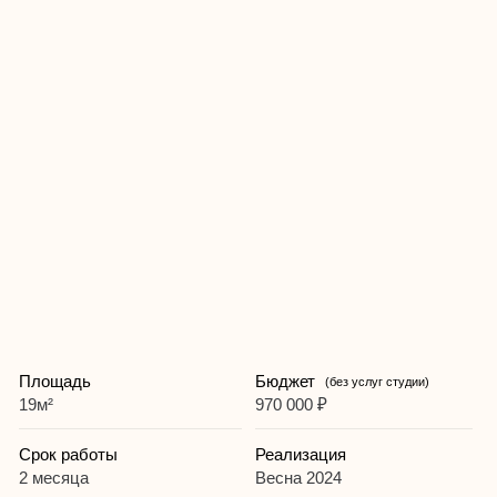
Площадь
Бюджет
(без услуг студии)
19м²
970 000 ₽
Срок работы
Реализация
2 месяца
Весна 2024
Цель
Тип отделки
Аренда
Чистовая
Бюджет актуален на дату реализации проекта, цены на
материалы и работы подрядчиков регулярно растут,
уточняйте актуальный бюджет на ремонт у менеджера