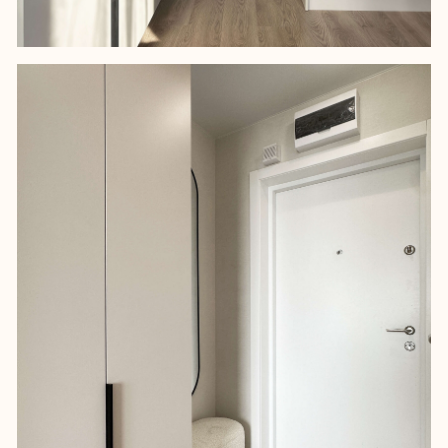
Услуги
Instagram Юнны*
О нас
Instagram Студии*
Портфолио
Канал в Телеграм
Мы в СМИ
YouTube-канал
Отзывы
Pinterest
Ответы на вопросы