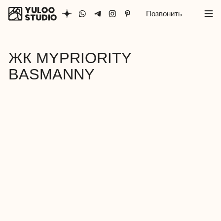
Позвонить
ЖК MYPRIORITY
BASMANNY