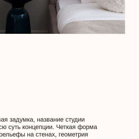
, название студии
нцепции. Четкая форма
 стенах, геометрия
рямые линии,
ическое настроение