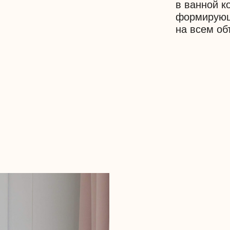
Это отражается во все
пыльно-голубом, чтоб
в задумке дизайна дву
мелочах.