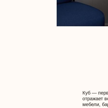
Куб — первая задумка
отражает всю суть ко
мебели, барельефы на
в ванной комнате — п
формирующие геометр
на всем объекте.