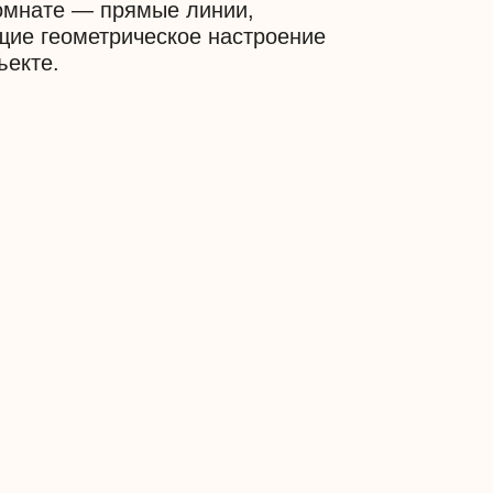
х деталях, даже в цвете
ы была разница не только
х студий, но и таких