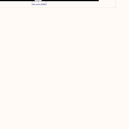
ция
Бюджет
Цель
Тип отделки
(без услуг студии)
24
Аренда
Бетон
2 800 000 ₽
роекта, цены на материалы и работы подрядчиков
актуальный бюджет на ремонт у менеджера