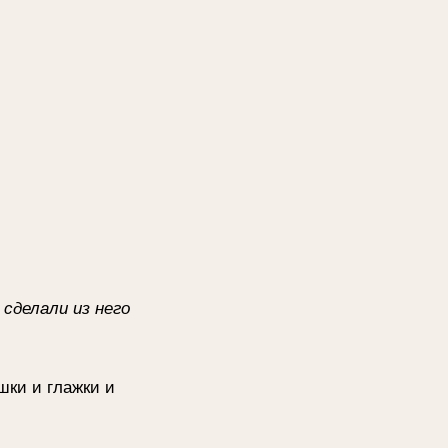
его
и