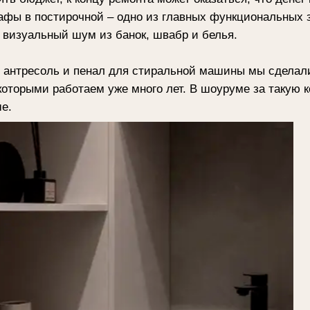
делали ее на заказ. Все шкафы и тумба
 ЛДСП.
аем сами: чтобы в квартире было удобно жить, не биться лок
в, каждая полка должна быть на своем месте.