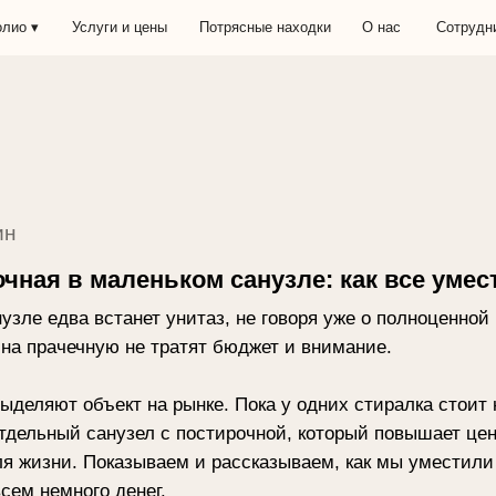
Услуги и цены
Потрясные находки
О нас
Сотрудничество
в маленьком санузле: как все уместить
два встанет унитаз, не говоря уже о полноценной постирочной.
ачечную не тратят бюджет и внимание.
 объект на рынке. Пока у одних стиралка стоит на кухне или в
й санузел с постирочной, который повышает ценность квартир
ни. Показываем и рассказываем, как мы уместили на 3 квадрат
много денег.
й