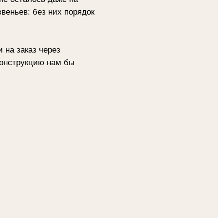
тями о