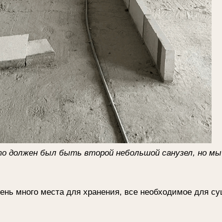
ен был быть второй небольшой санузел, но мы сделали из н
ого места для хранения, все необходимое для сушки и глажки 
пенале с глубокими шкафами,
под потолок,
чистящих средств,
утюга, отпаривателя и гладильной доски.