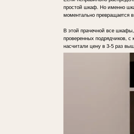
Чтобы сэкономить на мебели, мы с
обошлись в 212 000 ₽. Материал –
Все столярные изделия мы продумыв
раковину и открывать дверцы шкафо