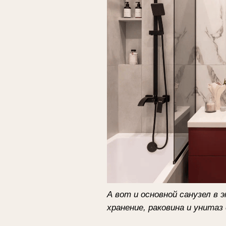
А вот и основной санузел в этой к
хранение, раковина и унитаз с инс
Если хотите, чтобы мы сделали ремо
бюджета на
сайте
.
Предложим 3 варианта стоимости ус
Услуги
О нас
Портфолио
Мы в СМИ
Отзывы
Ответы на вопр