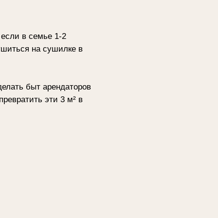
 1-2
ушилке в
рендаторов
и 3 м² в