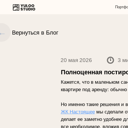
Портфолио ▾
←
Вернуться в Блог
20 мая 2026
3 мин
Полноценная постирочная 
Кажется, что в маленьком санузле е
квартире под аренду: обычно на пр
Но именно такие решения и выделяют
ЖК Настоящее
мы сделали отдельны
делает ее заметно удобнее для жиз
все необходимое, вложив совсем не
Организация постирочно