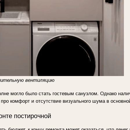
ьную вентиляцию
гло было стать гостевым санузлом. Однако наличие полноцен
омфорт и отсутствие визуального шума в основной ванной.
постирочной
ет, к концу ремонта может оказаться, что денег не осталось 
остирочной – одно из главных функциональных звеньев: без н
ьный шум из банок, швабр и белья.
соль и пенал для стиральной машины мы сделали на заказ чер
ми работаем уже много лет. В шоуруме за такую конструкцию 