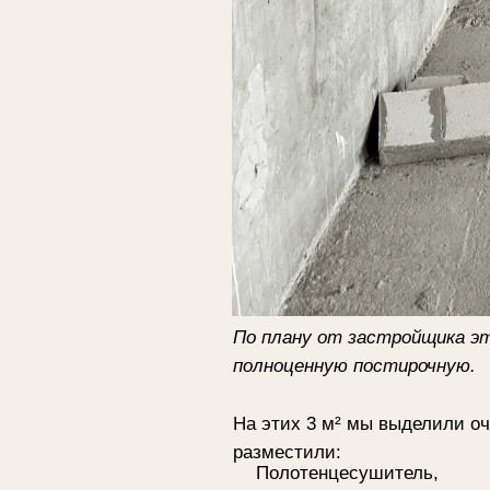
По плану от застройщика это долж
полноценную постирочную.
На этих 3 м² мы выделили очень мн
разместили:
Полотенцесушитель,
Стирально-сушильную машину в 
Круговую антресоль с хранением 
Раковину,
Открытые полки для хранения,
Закрытое хранение для химии и 
Распашной шкаф с розетками для 