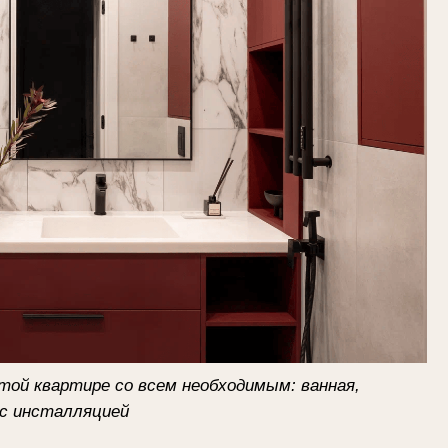
вартире со всем необходимым: ванная,
талляцией
нт под аренду или продажу в вашей квартире – оставьте заявк
луг и закрепим место, даже если ключей нет на руках.
осы
Instagram Юнны*
Instagram Студии*
Ка
*Instagram принадлежит компании Meta, признанной
и запрещен на территории РФ
Политика обработки персональных данных