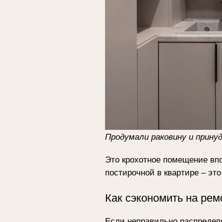
Продумали раковину и принудител
Это крохотное помещение вполне мо
постирочной в квартире – это про к
Как сэкономить на ремонте 
Если неправильно распределять бюдж
простой шкаф. Но именно шкафы в п
моментально превращается в визуал
В этой прачечной все шкафы, антре
проверенных подрядчиков, с которы
насчитали цену в 3-5 раз выше.