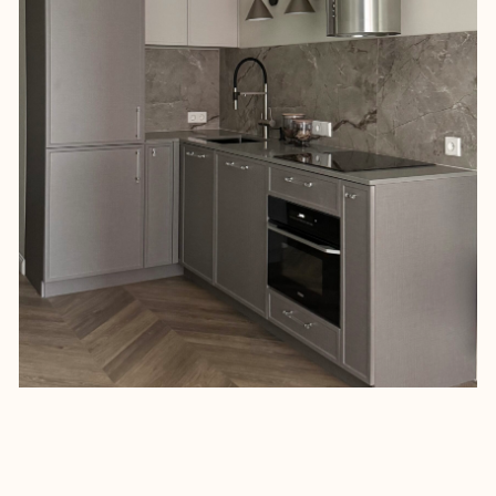
Ремонт вели параллельно на 2-х
объектах, в одном бюджете. Чтобы
оптимизировать траты,
использовали проверенную
стратегию – общая отделочная база
для обеих квартир, но разные
цветовые акценты. Так объекты не
конкурируют друг с другом.