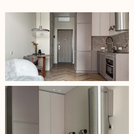
Заказчики – партнеры по бизнесу, в
инвестиционных целях приобрели
одинаковые по площади квартиры в
одном ЖК. Проект реализовали без
лишней вовлеченности – коммуникацию
по ключевым решениям вели с супругой
одного из них.