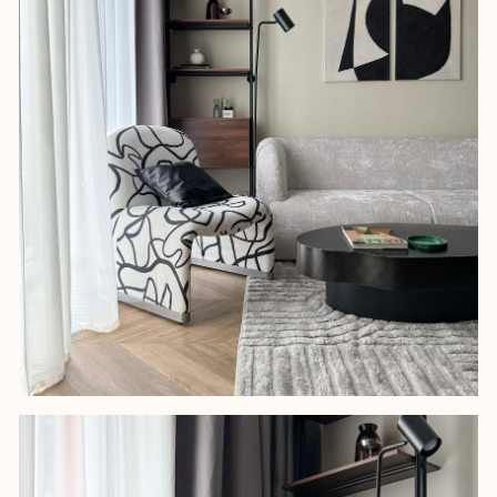
Общая база отделки с другим
объектом, но разное настроение
интерьера – квартиры не
конкурируют между собой.
Строгая эстетика и графичные
акценты рассчитаны на более
деловых, прагматичных
арендаторов.
Нестандартная мебель из Китая,
отдельно стоящая раковина,
тканевые панели и ниши с
подсветкой добавляют
выразительности.
Уровень дизайна и
функциональности заметно выше
типовых решений в локации – это
гарантирует стабильный спрос и
высокую ставку аренды.