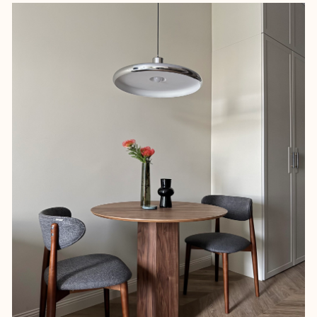
Лобби и архитектура ЖК натолкнули на
идею спокойного концепта с игрой
фактур и интересными акцентами. В
основе интерьера – сдержанная
палитра, чистые формы и
выразительные детали. Винтажные
акценты придали интерьеру характер,
а лаконичные линии добавили