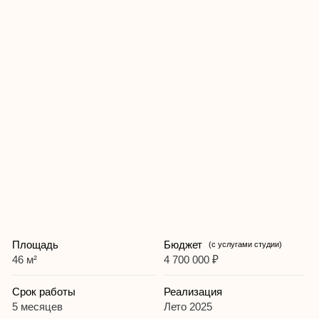
Площадь
Бюджет
(с услугами студии)
46 м²
4 700 000 ₽
Срок работы
Реализация
5 месяцев
Лето 2025
Цель
Тип отделки
Аренда
WhiteBox
Бюджет актуален на дату реализации проекта, цены на
материалы и работы подрядчиков регулярно растут,
уточняйте актуальный бюджет на ремонт у менеджера