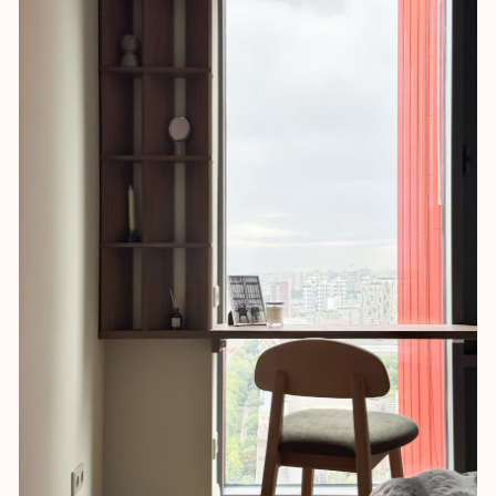
В проекте много характерных
деталей. Из Китая привезли мебель:
журнальный стол, эффектный
стеллаж за диваном, прикроватные
столики, бра, зеркало с мраморной
ногой и даже черно-белое кресло. В
спальне сделали мягкие тканевые
панели за изголовьем, в ванной –
нишу из керамогранита с подсветкой,
а в гостевом санузле поставили
необычную отдельно стоящую