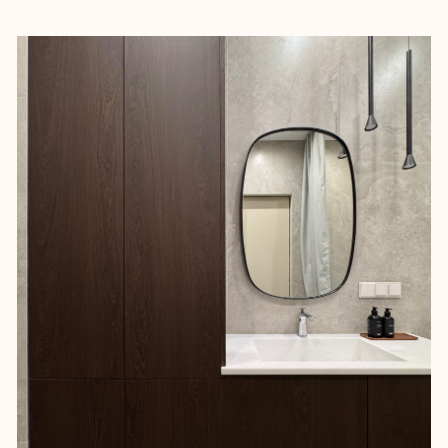
По уровню дизайна и
функциональности интерьеров
сильно превосходит конкурентов в
этой локации – это преимущество
гарантирует нашим заказчикам
стабильный доход от аренды без
простоев.