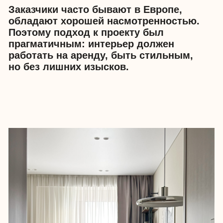
ЖК Eniteo расположен на
Севастопольском проспекте, в
районе с развитой инфраструктурой
и большим количеством зеленых
зон. Поблизости много колледжей и
вузов, удобная транспортная
доступность. До метро
«Академическая» можно дойти
пешком за 20 минут.