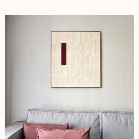
Продуманный дизайн выделяет
объект среди аналогичных
предложений.
Интерьер учитывает потребности
арендаторов, компенсируя
удалённость от метро.
Продуманное зонирование –
функционально использовали
каждый квадратный метр квартиры.
Сэкономили на отделке без потери
качества – использовали
нестандартные, но бюджетные
решения.