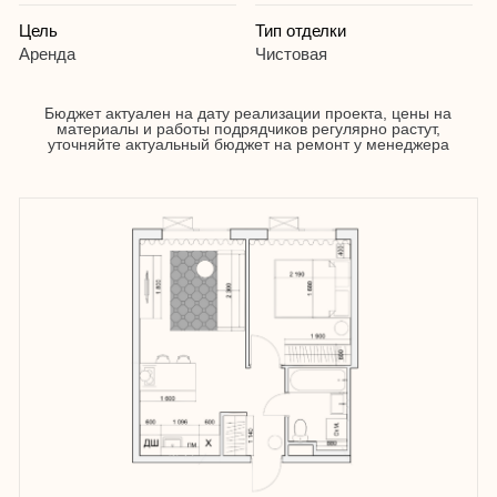
Увеличить
Квартиру удалось сдать за
85 000 руб\мес.