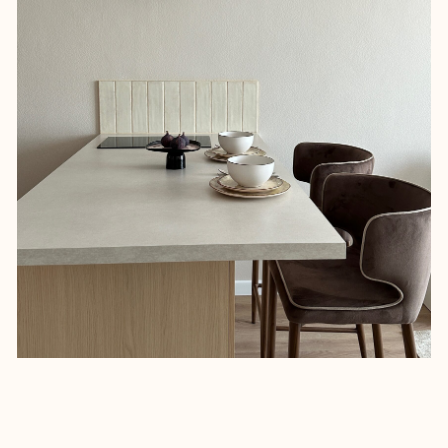
кухни-гостиной, нам удалось
разместить отдельно стоящий
кухонный остров со встроенной
варочной панелью и обеденной
зоной. Предусмотрели кухонную
вытяжку контрастного цвета, которая
удачно вписалась в концепцию.
Такое решение позволило
функционально организовать
пространство.