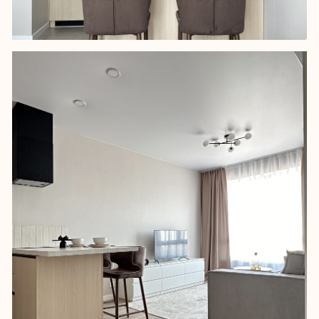
коммерческую привлекательность на
рынке недвижимости. Расположение
вдали от метро сужало круг
потенциальных арендаторов, поэтому
проект разрабатывался с учётом
потребностей семейной пары без детей
или людей среднего возраста с личным
автомобилем.