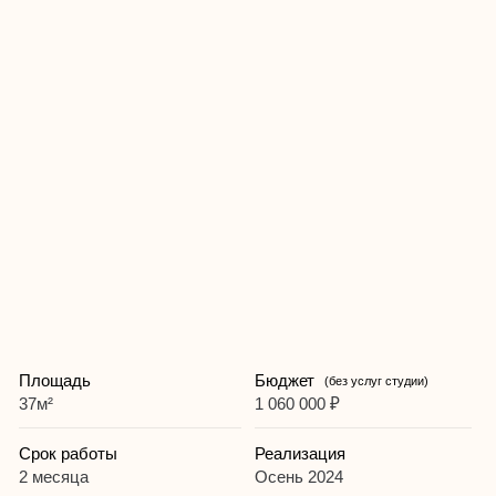
Площадь
Бюджет
(без услуг студии)
37м²
1 060 000 ₽
Срок работы
Реализация
2 месяца
Осень 2024
Цель
Тип отделки
Аренда
Чистовая
Бюджет актуален на дату реализации проекта, цены на
материалы и работы подрядчиков регулярно растут,
уточняйте актуальный бюджет на ремонт у менеджера