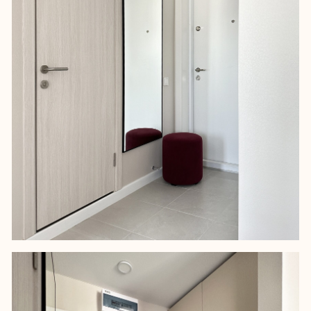
Услуги
Instagram Юнны*
О нас
Instagram Студии*
Портфолио
Канал в Телеграм
Мы в СМИ
YouTube-канал
Отзывы
Pinterest
Ответы на вопросы
*Instagram принадлежит компании Meta, признанной экстремистской,
и запрещен на территории РФ
Политика обработки персональных данных
Разработка сайта
© 2025 ИП ЛУКИНСКИХ ЮННА ЮРЬЕВНА