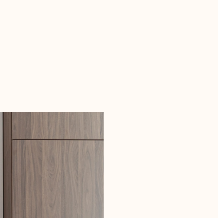
Из-за этого шкафы м
к стене, между мебе
появились бы щели.
потому, что мебель н
дорогих статей расхо
учесть геометрию по
ошибка может стоить
заказчика.