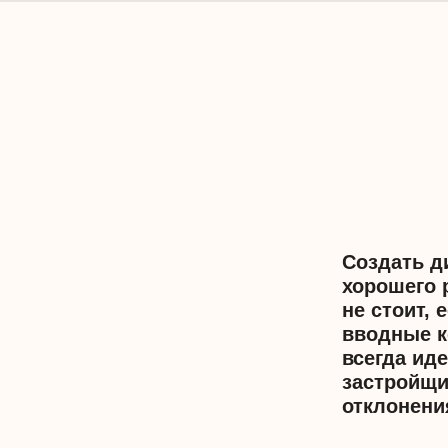
Создать дизайн-прое
хорошего ремонта. К
не стоит, если она 
вводные конкретного
всегда идеальны – в 
застройщика были кр
отклонениями в неск