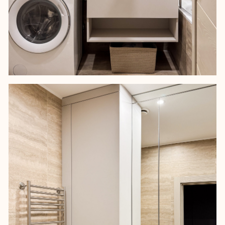
СЛЕДУЮЩИЙ
ЖК Amber Club
Услуги
Instagram Юнны*
О нас
Instagram Студии*
Портфолио
Канал в Телеграм
Мы в СМИ
YouTube-канал
Отзывы