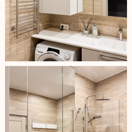
Pinterest
Ответы на вопросы
*Instagram принадлежит компании Meta, признанной экстремистской,
и запрещен на территории РФ
Политика обработки персональных данных
Разработка сайта
© 2025 ИП ЛУКИНСКИХ ЮННА ЮРЬЕВНА