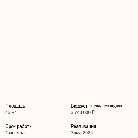
Площадь
Бюджет
(с услугами студии)
43 м²
3 743 000 ₽
Срок работы
Реализация
4 месяца
Зима 2026
Цель
Тип отделки
Аренда
Чистовая
Бюджет актуален на дату реализации проекта, цены на
материалы и работы подрядчиков регулярно растут,
уточняйте актуальный бюджет на ремонт у менеджера