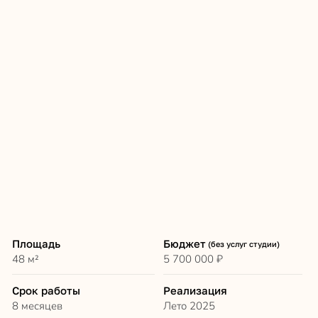
Площадь
Бюджет
(без услуг студии)
48 м²
5 700 000 ₽
Срок работы
Реализация
8 месяцев
Лето 2025
Цель
Тип отделки
Аренда
Бетон
Бюджет актуален на дату реализации проекта, цены на
материалы и работы подрядчиков регулярно растут,
уточняйте актуальный бюджет на ремонт у менеджера