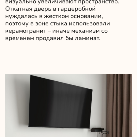
ЖК Level Причальный
Услуги
Instagram Юнны*
О нас
Instagram Студии*
Портфолио
Канал в Телеграм
Мы в СМИ
YouTube-канал
Отзывы
Pinterest
Ответы на вопросы