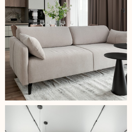
Основой концепции стала природная
палитра с темными акцентами – они
придают пространству глубину и
сдержанную элегантность. А чтобы
квартира выделялась на фоне
конкурентов, добавили выразительные
детали: декоративную панель-скалу с
подсветкой, люстру с эффектом
звездного неба.