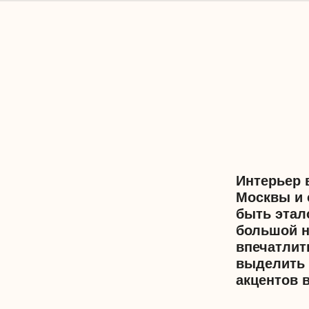
Интерьер в локации 
Москвы и современн
быть эталоном качес
большой насмотренн
впечатлить типовым
выделить квартиру 
акцентов винного цве