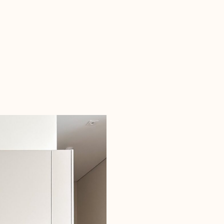
Кухня от застройщи
просто, однако корп
качества. Чтобы не м
тратить деньги зака
заменили только фа